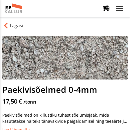
Tagasi
Paekivisõelmed 0-4mm
17,50 €
/tonn
Paekivisõelmed on killustiku tuhast sõelumisjääk, mida
kasutatakse näiteks tänavakivide paigaldamisel ning teeäärte ja
jalgradade rajamisel. Paekivisõelmed on fraktsiooniga 0-4mm. Ei
Loe lähemalt