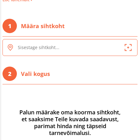
Nb! pilt on illustreeriv ning killustik on kaetud karjääritolmuga
1
Määra sihtkoht
2
Vali kogus
Palun määrake oma koorma sihtkoht,
et saaksime Teile kuvada saadavust,
parimat hinda ning täpseid
tarnevõimalusi.