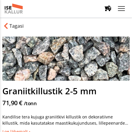
Tagasi
Graniitkillustik 2-5 mm
71,90 €
/tonn
Kandilise tera kujuga graniitkivi killustik on dekoratiivne
killustik, mida kasutatakse maastikukujunduses, lillepeenarde
heakorrastamiseks ja probleemsete kohtade dekoreerimiseks.
Loe lähemalt