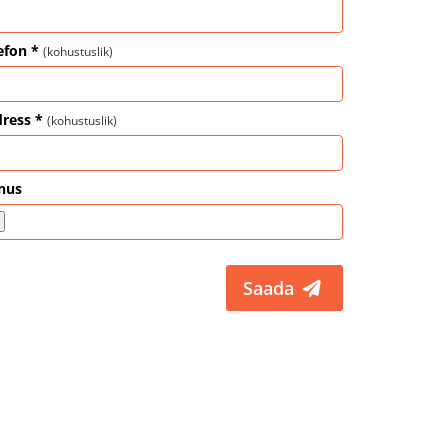
efon *
(kohustuslik)
ress *
(kohustuslik)
nus
Saada