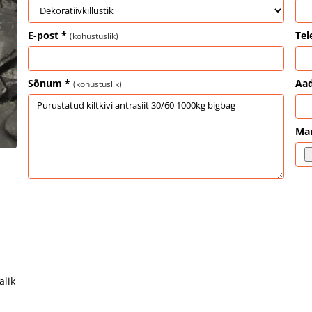
E-post *
Tel
(kohustuslik)
Sõnum *
Aad
(kohustuslik)
Ma
alik