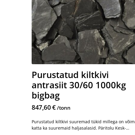
Purustatud kiltkivi
antrasiit 30/60 1000kg
bigbag
847,60 €
/tonn
Purustatud kiltkivi suuremad tükid millega on võim
katta ka suuremaid haljasalasid. Päritolu Kesk-
Euroopa.