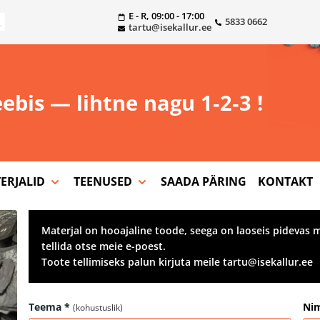
E - R, 09:00 - 17:00
5833 0662
tartu@isekallur.ee
eebis — lihtne nagu 1‑2‑3 !
ERJALID
TEENUSED
SAADA PÄRING
KONTAKT
Materjal on hooajaline toode, seega on laoseis pidevas m
tellida otse meie e-poest.
Toote tellimiseks palun kirjuta meile tartu@isekallur.ee
Teema *
Nim
(kohustuslik)