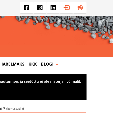
JÄRELMAKS
KKK
BLOGI
uutumises ja seetõttu ei ole materjali võimalik
i *
(kohustuslik)