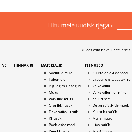
Liitu meie uudiskirjaga »
Kuidas osta isekallur.ee lehelt?
MINE
HINNAKIRI
MATERJALID
TEENUSED
Sõelutud muld
Suurte objektide tööd
Täitemuld
Laadur-ekskavaatori ren
BigBag mullasegud
Väikekallur
Multš
Väikekalluri tellimine
Värviline multš
Kalluri rent
Graniitkillustik
Dekoratiivkivide müük
Dekoratiivkillustik
Killustiku müük
Killustik
Mulla müük
Paekivisõelmed
Liiva müük
Peenkillustik
Multši müük