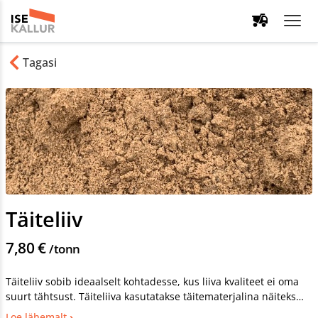
Tagasi
Täiteliiv
7,80 €
/tonn
Täiteliiv sobib ideaalselt kohtadesse, kus liiva kvaliteet ei oma
suurt tähtsust. Täiteliiva kasutatakse täitematerjalina näiteks
vee-, gaasi- ja muude trasside tagasitäiteks. Täiteliiv sobib hästi
Loe lähemalt