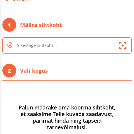
ka betoonkivi aluskihina ning ehitus- ja teetöödeks.
1
Määra sihtkoht
2
Vali kogus
Palun määrake oma koorma sihtkoht,
et saaksime Teile kuvada saadavust,
parimat hinda ning täpseid
tarnevõimalusi.