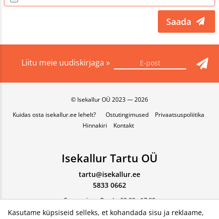
Saada
Liitu meie uudiskirjaga »
© Isekallur OÜ 2023 — 2026
Kuidas osta isekallur.ee lehelt?
Ostutingimused
Privaatsuspoliitika
Hinnakiri
Kontakt
Isekallur Tartu OÜ
tartu@isekallur.ee
5833 0662
Esmaspäev - Reede, 09:00 - 17:00
Kasutame küpsiseid selleks, et kohandada sisu ja reklaame,