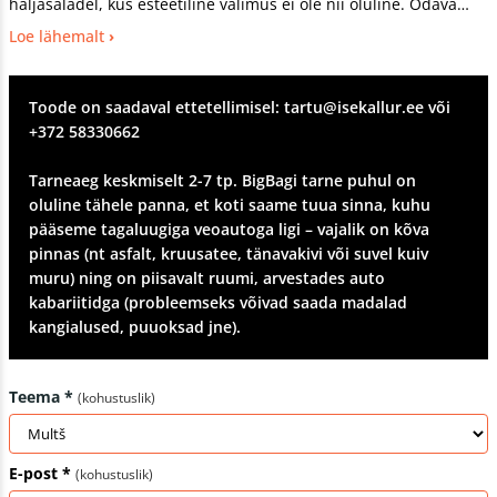
haljasaladel, kus esteetiline välimus ei ole nii oluline. Odava
hinna tõttu on see parim puukoor tervise- ja suusaradade
Loe lähemalt
hooldusel ning tee-ehitustööde järgsel haljastamisel. Soovitatav
kihi paksus 7-10 cm.
Toode on saadaval ettetellimisel: tartu@isekallur.ee või
+372 58330662
Tarneaeg keskmiselt 2-7 tp. BigBagi tarne puhul on
oluline tähele panna, et koti saame tuua sinna, kuhu
pääseme tagaluugiga veoautoga ligi – vajalik on kõva
pinnas (nt asfalt, kruusatee, tänavakivi või suvel kuiv
muru) ning on piisavalt ruumi, arvestades auto
kabariitidga (probleemseks võivad saada madalad
kangialused, puuoksad jne).
Teema *
(kohustuslik)
E-post *
(kohustuslik)