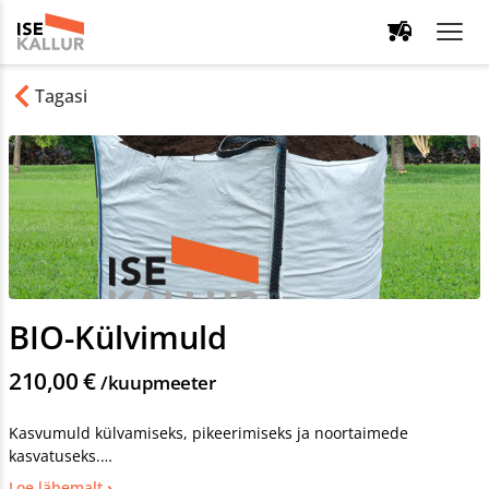
Tagasi
BIO-Külvimuld
210,00 €
/kuupmeeter
Kasvumuld külvamiseks, pikeerimiseks ja noortaimede
kasvatuseks.
Lubatud kasutada mahetootmises. Toode vastab EU määrusele
Loe lähemalt